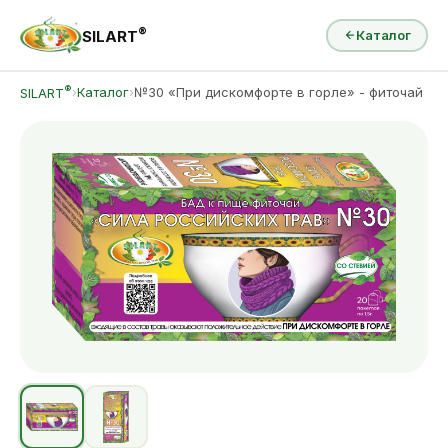
®
SILART
Каталог
®
›
Каталог
›
№30 «При дискомфорте в горле» - фиточай
SILART