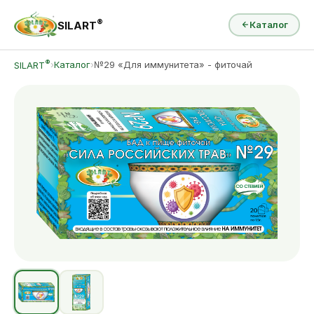
®
SILART
Каталог
®
›
Каталог
›
№29 «Для иммунитета» - фиточай
SILART