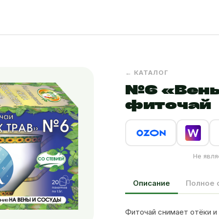
← КАТАЛОГ
№6 «Вены
фиточай
Не явля
Описание
Полное 
Фиточай снимает отёки и