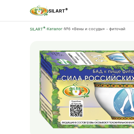
®
SILART
®
›
Каталог
›
№6 «Вены и сосуды» - фиточай
SILART