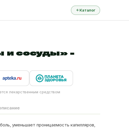
Каталог
 и сосуды» -
ется лекарственным средством
описание
 боль, уменьшает проницаемость капилляров,