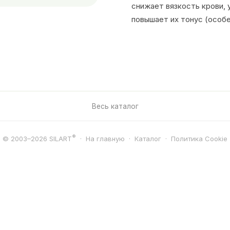
снижает вязкость крови,
повышает их тонус (особе
Весь каталог
®
© 2003–2026 SILART
·
На главную
·
Каталог
·
Политика Cookie