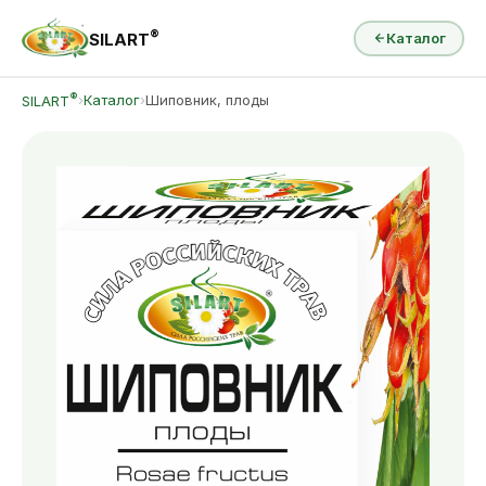
®
SILART
Каталог
®
›
Каталог
›
Шиповник, плоды
SILART